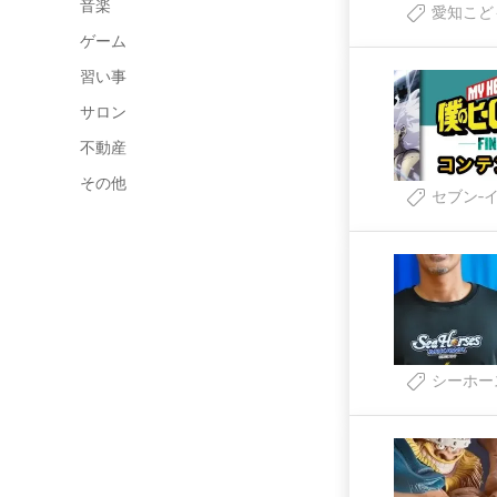
音楽
愛知こど
ゲーム
習い事
サロン
不動産
その他
セブン‐
シーホー