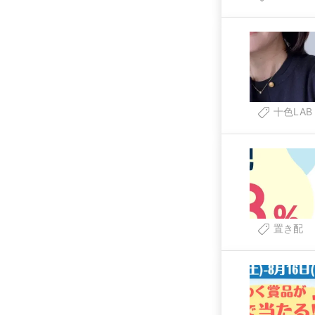
十色LAB
置き配