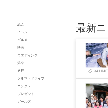
最新ニ
総合
イベント
グルメ
映画
ウエディング
温泉
旅行
04 LIMI
クルマ・ドライブ
エンタメ
プレゼント
ガールズ