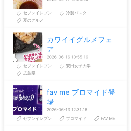
セブンイレブン
冷製パスタ
夏のグルメ
カワイイグルメフェ
ア
2026-06-16 10:55:16
セブンイレブン
安田女子大学
広島県
fav me ブロマイド登
場
2026-06-13 12:31:16
セブンイレブン
ブロマイド
FAV ME