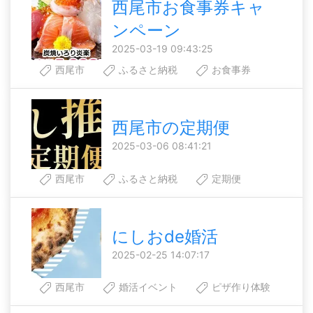
西尾市お食事券キャ
ンペーン
2025-03-19 09:43:25
西尾市
ふるさと納税
お食事券
西尾市の定期便
2025-03-06 08:41:21
西尾市
ふるさと納税
定期便
にしおde婚活
2025-02-25 14:07:17
西尾市
婚活イベント
ピザ作り体験