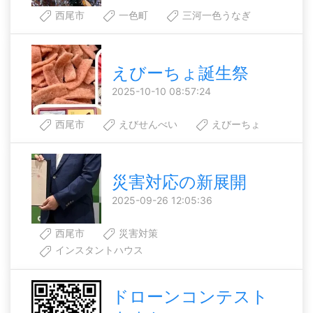
西尾市
一色町
三河一色うなぎ
えびーちょ誕生祭
2025-10-10 08:57:24
西尾市
えびせんべい
えびーちょ
災害対応の新展開
2025-09-26 12:05:36
西尾市
災害対策
インスタントハウス
ドローンコンテスト