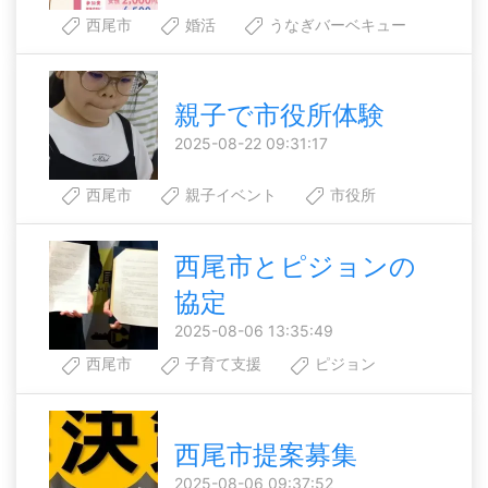
西尾市
婚活
うなぎバーベキュー
親子で市役所体験
2025-08-22 09:31:17
西尾市
親子イベント
市役所
西尾市とピジョンの
協定
2025-08-06 13:35:49
西尾市
子育て支援
ピジョン
西尾市提案募集
2025-08-06 09:37:52