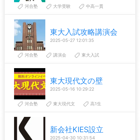
河合塾
大学受験
中高一貫
東大入試攻略講演会
2025-05-27 12:01:35
河合塾
講演会
東大入試
東大現代文の壁
2025-05-16 10:29:22
河合塾
東大現代文
高1生
新会社KIES設立
2025-04-30 10:31:54