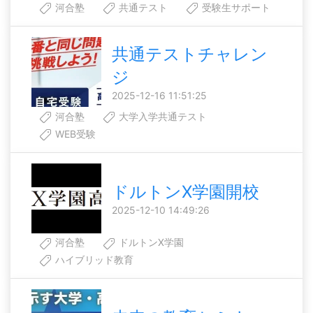
河合塾
共通テスト
受験生サポート
共通テストチャレン
ジ
2025-12-16 11:51:25
河合塾
大学入学共通テスト
WEB受験
ドルトンX学園開校
2025-12-10 14:49:26
河合塾
ドルトンX学園
ハイブリッド教育