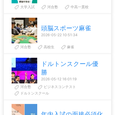
大学入試
河合塾
中高一貫校
頭脳スポーツ麻雀
2026-05-22 10:51:34
河合塾
高校生
麻雀
ドルトンスクール優
勝
2026-05-12 16:01:19
河合塾
ビジネスコンテスト
ドルトンスクール
年内入試の面接必須化